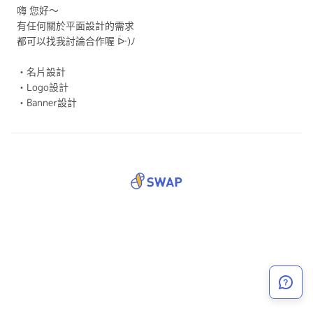
嗨 您好～
有任何關於平面設計的需求
都可以找我討論合作喔 ᐕ)ﾉ
•名片設計
•Logo設計
•Banner設計