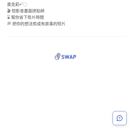
奧克莉⌖˚◌
🎬 短影音畫面拼貼師
⌛ 幫你省下剪片時間
💭 把你的想法剪成有故事的短片