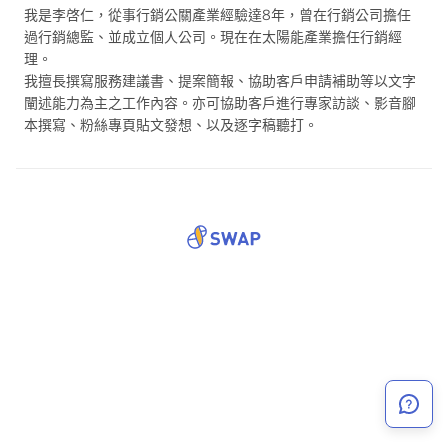
我是李啓仁，從事行銷公關產業經驗達8年，曾在行銷公司擔任
過行銷總監、並成立個人公司。現在在太陽能產業擔任行銷經
理。
我擅長撰寫服務建議書、提案簡報、協助客戶申請補助等以文字
闡述能力為主之工作內容。亦可協助客戶進行專家訪談、影音腳
本撰寫、粉絲專頁貼文發想、以及逐字稿聽打。