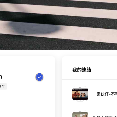
我的連結
n
1 年
ㄧ家伙仔-不