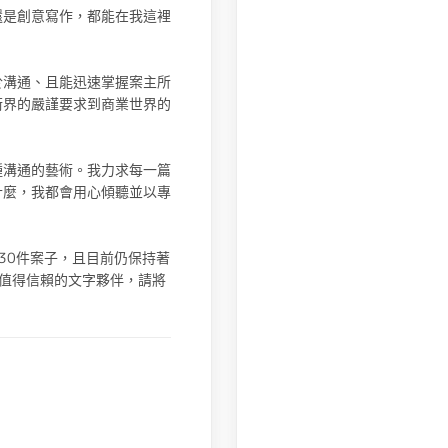
還是創意寫作，都能在我這裡
於溝通、且能迅速掌握案主所
術界的嚴謹要求到商業世界的
種溝通的藝術。我力求每一篇
什麼，我都會用心傾聽並以專
30件案子，且目前仍保持著
值得信賴的文字夥伴，請將