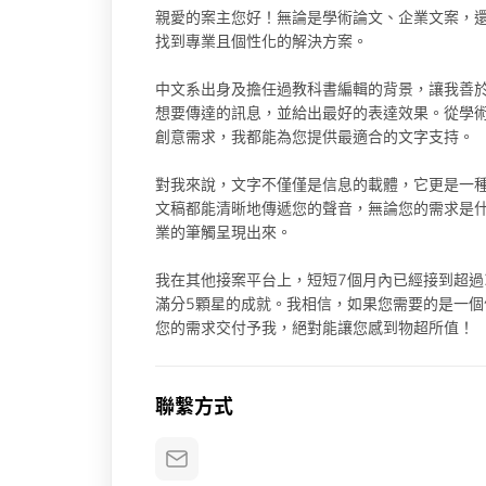
親愛的案主您好！無論是學術論文、企業文案，
找到專業且個性化的解決方案。
中文系出身及擔任過教科書編輯的背景，讓我善
想要傳達的訊息，並給出最好的表達效果。從學
創意需求，我都能為您提供最適合的文字支持。
對我來說，文字不僅僅是信息的載體，它更是一
文稿都能清晰地傳遞您的聲音，無論您的需求是
業的筆觸呈現出來。
我在其他接案平台上，短短7個月內已經接到超過
滿分5顆星的成就。我相信，如果您需要的是一個
您的需求交付予我，絕對能讓您感到物超所值！
聯繫方式