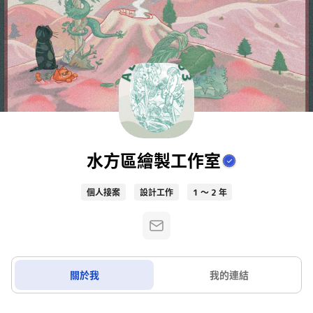
水方區繪製工作室
個人接案
設計工作
1 ～ 2 年
關於我
我的連結