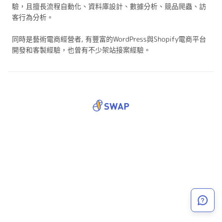
驗，且擅長流程自動化、資料庫設計、數據分析、競品爬蟲、訪
客行為分析。
同時是藝術電商經營者, 有豐富的WordPress與Shopify電商平台
開發和客製經驗，也曾有不少架站接案經驗。