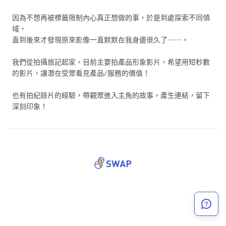
因為不想再被標籤限制內心真正想做的事，於是到處探索不同領
域，
直到後來才發現原來影像一直默默在我身邊很久了……。
我們從拍攝旅記起家，目前主要拍產品形象影片，希望用短秒數
的影片，讓潛在受眾看見產品/服務的價值！
也有拍紀錄片的經驗，帶觀眾進入主角的故事，產生連結，留下
深刻印象！