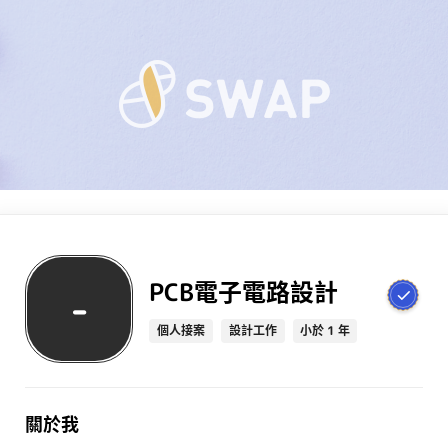
PCB電子電路設計
-
個人接案
設計工作
小於 1 年
關於我