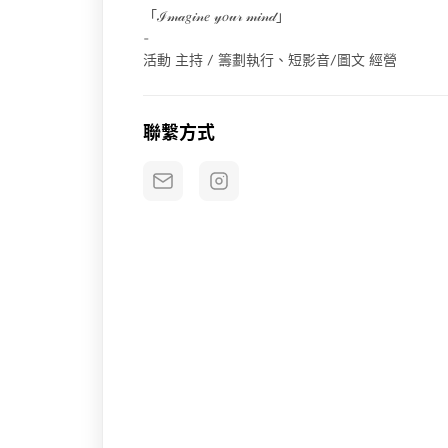
「ℐ𝓂𝒶𝑔𝒾𝓃𝑒 𝓎𝑜𝓊𝓇 𝓂𝒾𝓃𝒹」
-
活動 主持 / 籌劃執行、短影音/圖文 經營
聯繫方式