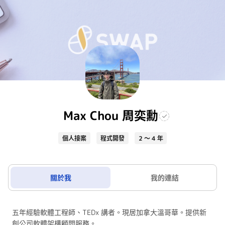
Max Chou 周奕勳
個人接案
程式開發
2 ～ 4 年
關於我
我的連結
五年經驗軟體工程師、TEDx 講者。現居加拿大溫哥華。提供新
創公司軟體架構顧問服務。