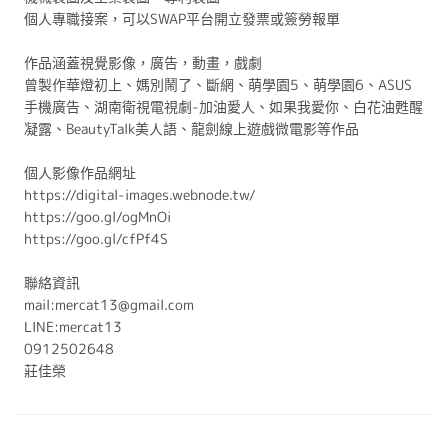
個人專職接案，可以SWAP平台開立發票或簽勞報單
作品涵蓋視覺影像，廣告，動畫，戲劇
曾製作華燈初上、媽別鬧了、斷網、萌學園5、萌學園6、ASUS
手機廣告、湖南衛視電視劇-加油愛人、如果我愛你、白花油甦醒
凝露、BeautyTalk美人語、龍劍線上遊戲微電影等作品
個人影像作品網址
https://digital-images.webnode.tw/
https://goo.gl/ogMnOi
https://goo.gl/cfPf4S
聯絡資訊
mail:mercat13@gmail.com
LINE:mercat13
0912502648
莊佳榮