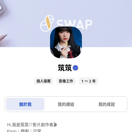
筑筑
個人接案
影像工作
1 ～ 2 年
關於我
我的連結
我的成就
Hi,我是筑筑🤍影片創作者🎬
Kpop｜戲劇｜日常