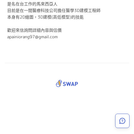
是名在台工作的馬來西亞人
目前是在一間醫療科技公司擔任醫學3D建模工程師
本身有2D繪圖，3D建模(高低模型)的技能
歡迎來信詢問詳細內容與估價
apainiorang97@gmail.com