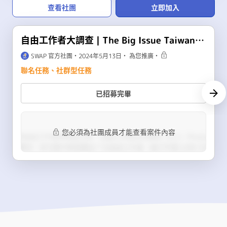
查看社團
立即加入
自由工作者大調查 | The Big Issue Taiwan 大誌雜誌_合作任務
SWAP 官方社團
・
2024年5月13日
・ 為您推廣
・
聯名任務、社群型任務
已招募完畢
您必須為社團成員才能查看案件內容