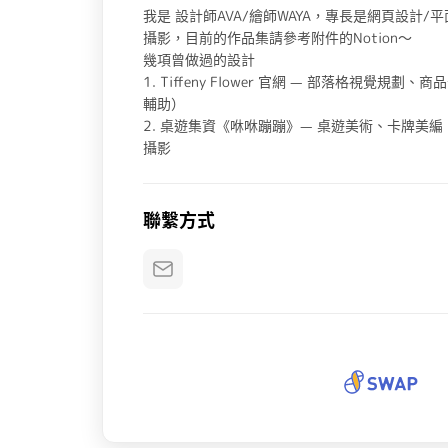
我是 設計師AVA/繪師WAYA，專長是網頁設計
攝影，目前的作品集請參考附件的Notion～
幾項曾做過的設計
1. Tiffeny Flower 官網 — 部落格視覺規劃
輔助）
2. 桌遊集資《咻咻蹦蹦》— 桌遊美術、卡牌美
攝影
聯繫方式